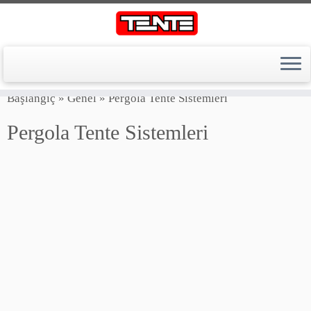
Skip
Başlangıç
»
Genel
»
Pergola Tente Sistemleri
to
content
Pergola Tente Sistemleri