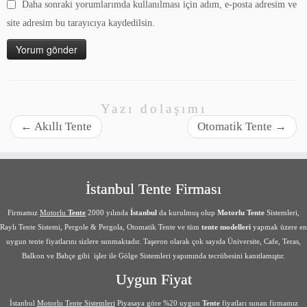
Daha sonraki yorumlarımda kullanılması için adım, e-posta adresim ve
site adresim bu tarayıcıya kaydedilsin.
Yazı dolaşımı
←
Akıllı Tente
Otomatik Tente
→
İstanbul Tente Firması
Firmamız
Motorlu
Tente
2000 yılında
İstanbul
da kurulmuş olup
Motorlu Tente
Sistemleri,
Raylı Tente Sistemi, Pergole & Pergola, Otomatik Tente ve tüm
tente modelleri
yapmak üzere en
uygun tente fiyatlarını sizlere sunmaktadır. Taşeron olarak çok sayıda Üniversite, Cafe, Teras,
Balkon ve Bahçe gibi işler ile Gölge Sistemleri yapımında tecrübesini kanıtlamıştır.
Uygun Fiyat
İstanbul
Motorlu Tente Sistemleri
Piyasaya göre %20 uygun
Tente
fiyatları sunan firmamız