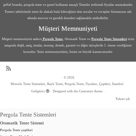
şeffaf branda, pergola tente ve genel kullanım amaçlı Tenteler indirimli fiyatlar sunmaktadır.
Tenteci sektöründe tente ile alakalı bula bileceğiniz tüm sorular ve cevaplar firmamızın adı
altında mevcut ve gerekli doneleri sağlamakla mükelleftir.
Müşteri Memnuniyeti
Müşteri memnuniyeti sadece
Pergole Tente
, Otomatik Tente ve
Pergola Tente Sistemleri
ürün
satışında değil, satış, imalat, montaj, destek, garanti ve diğer süreçlerde 1. önem verdiğimiz
konudur. Sizin memnuniyetiniz, bizim en büyük kazancımızdır.
·
© 2026
Motorlu Tente Sistemleri, Raylı Tente, Pergola Tente, Fiyatları, Çeşitleri, İstanbul
·
Geliştirici
·
Designed with the
Customizr theme
·
Yukarı çık
Pergola Tente Sistemleri
Otomatik Tente Sistemi
Pergola Tente çeşitleri